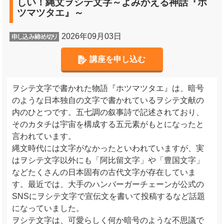
しい！縄文ヲシテ文字～よみがえる神話『ホ
ツマツタエ』～
2026年09月03日
講座を申し込む
ヲシテ文字で書かれた物語『ホツマツタエ』は、暗号
のような日本独自の文字で書かれているヲシテ文献の
内のひとつです。五七調の叙事詩で記述されており、
そのカタチは宇宙を構成する五元素がもとになったと
言われています。
縄文時代には文字がなかったといわれていますが、実
はヲシテ文字以外にも「阿比留文字」や「豊国文字」
などたくさんの日本固有の古代文字が存在していま
す。最近では、大手のハンバーガーチェーンが公式の
SNSにヲシテ文字で宣伝文を書いて投稿するなど話題
になっていました。
ヲシテ文字は、可愛らしく何か暗号のような不思議で