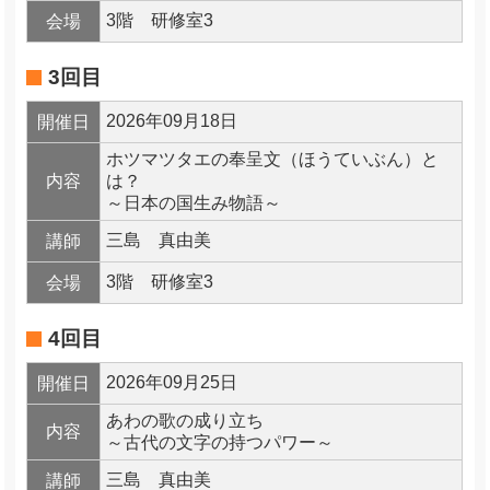
3階 研修室3
会場
3回目
2026年09月18日
開催日
ホツマツタエの奉呈文（ほうていぶん）と
内容
は？
～日本の国生み物語～
三島 真由美
講師
3階 研修室3
会場
4回目
2026年09月25日
開催日
あわの歌の成り立ち
内容
～古代の文字の持つパワー～
三島 真由美
講師