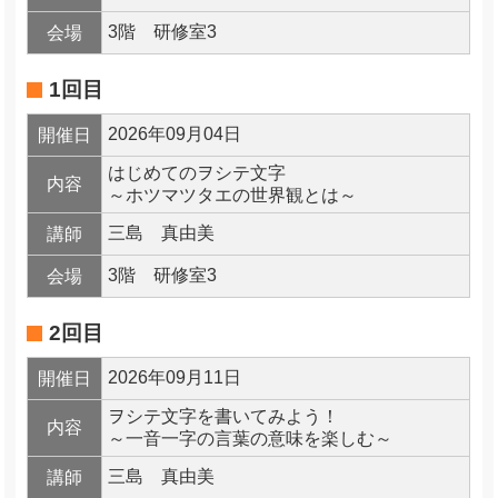
3階 研修室3
会場
1回目
2026年09月04日
開催日
はじめてのヲシテ文字
内容
～ホツマツタエの世界観とは～
三島 真由美
講師
3階 研修室3
会場
2回目
2026年09月11日
開催日
ヲシテ文字を書いてみよう！
内容
～一音一字の言葉の意味を楽しむ～
三島 真由美
講師