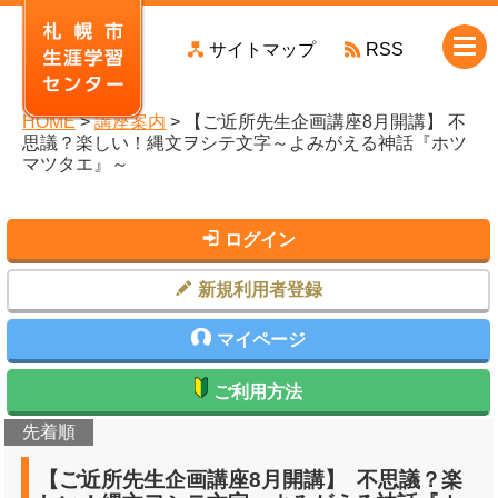
本
サイトマップ
RSS
文
へ
移
HOME
>
講座案内
> 【ご近所先生企画講座8月開講】 不
動
思議？楽しい！縄文ヲシテ文字～よみがえる神話『ホツ
マツタエ』～
ログイン
新規利用者登録
マイページ
ご利用方法
先着順
【ご近所先生企画講座8月開講】 不思議？楽