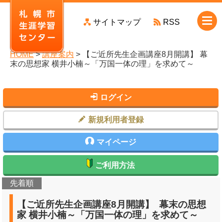
本
サイトマップ
RSS
文
へ
移
HOME
>
講座案内
> 【ご近所先生企画講座8月開講】 幕
動
末の思想家 横井小楠～「万国一体の理」を求めて～
ログイン
新規利用者登録
マイページ
ご利用方法
先着順
【ご近所先生企画講座8月開講】 幕末の思想
家 横井小楠～「万国一体の理」を求めて～