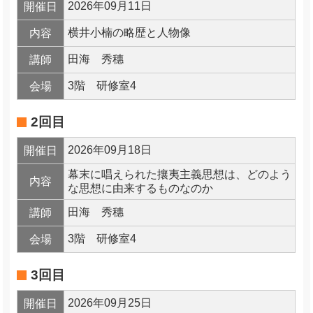
2026年09月11日
開催日
横井小楠の略歴と人物像
内容
田海 秀穗
講師
3階 研修室4
会場
2回目
2026年09月18日
開催日
幕末に唱えられた攘夷主義思想は、どのよう
内容
な思想に由来するものなのか
田海 秀穗
講師
3階 研修室4
会場
3回目
2026年09月25日
開催日