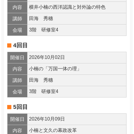
横井小楠の西洋認識と対外論の特色
内容
田海 秀穗
講師
3階 研修室4
会場
4回目
2026年10月02日
開催日
小楠の「万国一体の理」
内容
田海 秀穗
講師
3階 研修室4
会場
5回目
2026年10月09日
開催日
小楠と文久の幕政改革
内容