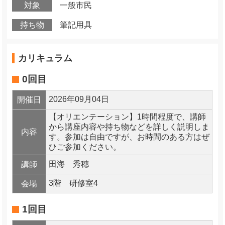
対象
一般市民
持ち物
筆記用具
カリキュラム
0回目
2026年09月04日
開催日
【オリエンテーション】1時間程度で、講師
から講座内容や持ち物などを詳しく説明しま
内容
す。参加は自由ですが、お時間のある方はぜ
ひご参加ください。
田海 秀穗
講師
3階 研修室4
会場
1回目