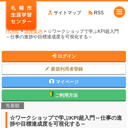
本
サイトマップ
RSS
文
へ
移
HOME
>
講座案内
> ☆ワークショップで学ぶKPI超入門
動
～仕事の進捗や目標達成度を可視化する～
ログイン
新規利用者登録
マイページ
ご利用方法
先着順
☆ワークショップで学ぶKPI超入門～仕事の進
捗や目標達成度を可視化する～