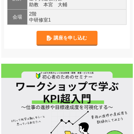
助教 本宮 大輔
2階
会場
中研修室1
講座を申し込む