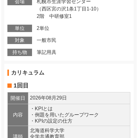
会場
札幌市生涯学習センター
（西区宮の沢1条1丁目1-10）
2階 中研修室1
単位
2単位
対象
一般市民
持ち物
筆記用具
カリキュラム
1回目
2026年08月29日
開催日
・KPIとは
内容
・例題を用いたグループワーク
・KPIの設定の仕方
北海道科学大学
講師
全学共通教育部