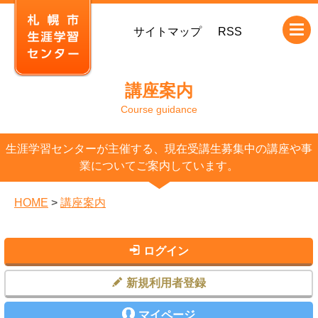
本
サイトマップ
RSS
文
へ
移
講座案内
動
Course guidance
生涯学習センターが主催する、現在受講生募集中の講座や事
業についてご案内しています。
HOME
>
講座案内
ログイン
新規利用者登録
マイページ