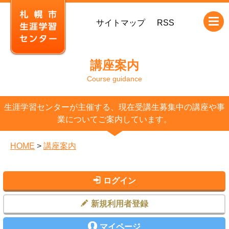
本
サイトマップ
RSS
文
へ
移
講座案内
動
Course guidance
生涯学習センターが主催する、現在受講生募集中の講座や事
業についてご案内しています。
HOME
>
講座案内
ログイン
新規利用者登録
マイページ