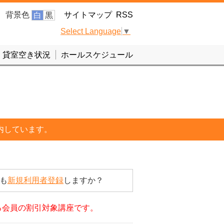
背景色
サイトマップ
RSS
白
黒
Select Language
▼
貸室空き状況
ホールスケジュール
内しています。
も
新規利用者登録
しますか？
ろ会員の割引対象講座です。