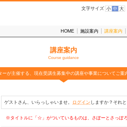
文字サイズ
小
中
大
HOME
施設案内
講座案内
講座案内
Course guidance
ターが主催する、現在受講生募集中の講座や事業についてご案
ゲストさん、いらっしゃいませ。
ログイン
しますか？それと
※タイトルに「☆」がついているものは、さぽーとさっぽ