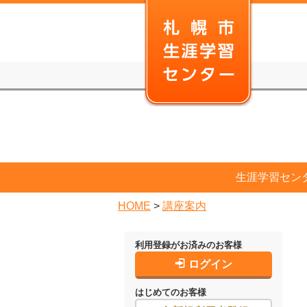
本
文
へ
移
動
生涯学習セン
HOME
>
講座案内
利用登録がお済みのお客様
ログイン
はじめてのお客様